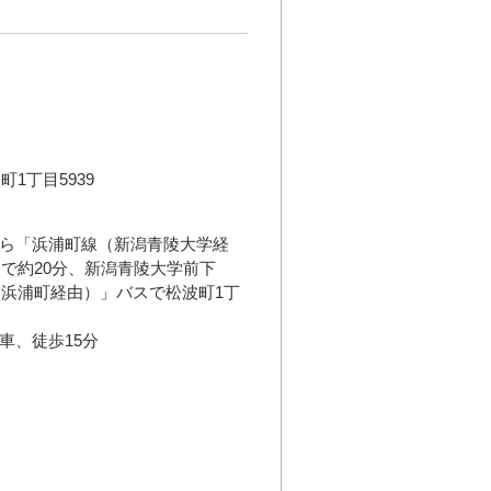
1丁目5939
から「浜浦町線（新潟青陵大学経
で約20分、新潟青陵大学前下
浜浦町経由）」バスで松波町1丁
車、徒歩15分