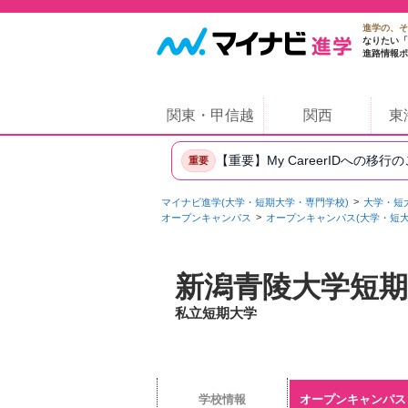
進学の、そ
なりたい「
進路情報ポ
関東・甲信越
関西
東
【重要】My CareerIDへの移行
重要
マイナビ進学(大学・短期大学・専門学校)
大学・短
オープンキャンパス
オープンキャンパス(大学・短大
新潟青陵大学短期
私立短期大学
学校情報
オープンキャンパス