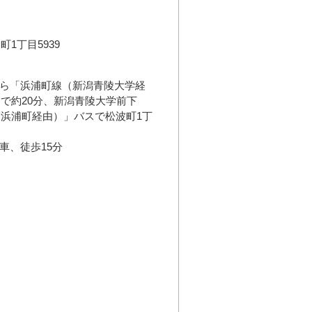
1丁目5939
から「浜浦町線（新潟青陵大学経
で約20分、新潟青陵大学前下
浜浦町経由）」バスで松波町1丁
車、徒歩15分