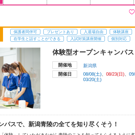
保護者同伴可
プレゼントあり
入退場自由
体験講座
在学生と話すことができる
入試対策講座開催
個別対応
体験型オープンキャンパス
開催地
新潟県
開催日
08/08(土)
08/23(日)
09
03/20(土)
ンパスで、新潟青陵の全てを知り尽くそう！
「体験」していただきながら青陵のことを知ってもらえるように