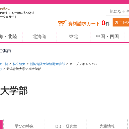
の先へ。
わたし」を一緒に見つける
ータルサイト
0
カートの
資料請求カート
件
海・北陸
北海道
東北
中国・四国
のご案内
大一覧
私立短大
新潟青陵大学短期大学部
オープンキャンパス
)
新潟青陵大学短期大学部
大学部
学びの特色
ゼミ・研究室
先輩情報