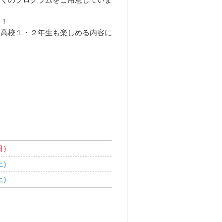
い！
ん高校１・２年生も楽しめる内容に
日）
土）
土）