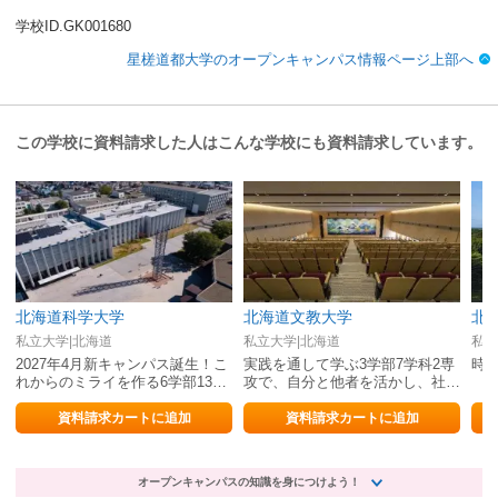
学校ID.GK001680
星槎道都大学のオープンキャンパス情報ページ上部へ
この学校に資料請求した人はこんな学校にも資料請求しています。
北海道科学大学
北海道文教大学
北
私立大学|北海道
私立大学|北海道
私立
2027年4月新キャンパス誕生！こ
実践を通して学ぶ3学部7学科2専
時
れからのミライを作る6学部13学
攻で、自分と他者を活かし、社会
科
で協働する人材を育成！
資料請求カートに追加
資料請求カートに追加
オープンキャンパスの知識を身につけよう！