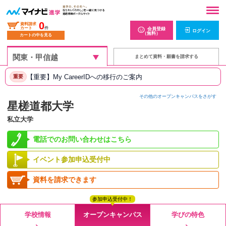
0
資料請求
カート
件
会員登録
ログイン
（無料）
カートの中を見る
まとめて資料・願書を請求する
【重要】My CareerIDへの移行のご案内
重要
その他のオープンキャンパスをさがす
星槎道都大学
私立大学
電話でのお問い合わせはこちら
イベント参加申込受付中
資料を請求できます
参加申込受付中！
学校情報
オープンキャンパス
学びの特色