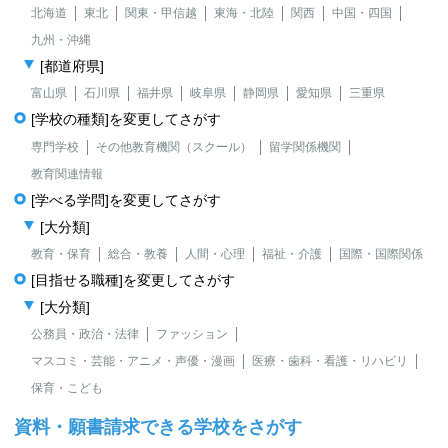
北海道
東北
関東・甲信越
東海・北陸
関西
中国・四国
九州・沖縄
[都道府県]
富山県
石川県
福井県
岐阜県
静岡県
愛知県
三重県
[学校の種類]を変更してさがす
専門学校
その他教育機関（スクール）
留学関係機関
教育関連情報
[学べる学問]を変更してさがす
[大分類]
教育・保育
総合・教養
人間・心理
福祉・介護
国際・国際関係
[目指せる職種]を変更してさがす
[大分類]
公務員・政治・法律
ファッション
マスコミ・芸能・アニメ・声優・漫画
医療・歯科・看護・リハビリ
保育・こども
資料・願書請求できる学校をさがす