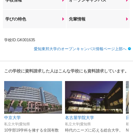
学校情報
オープンキャンパス
学びの特色
先輩情報
学校ID.GK001635
愛知東邦大学のオープンキャンパス情報ページ上部へ
この学校に資料請求した人はこんな学校にも資料請求しています。
中京大学
名古屋学院大学
日
私立大学|愛知県
私立大学|愛知県
私立
10学部19学科を擁する全国有数
時代のニーズに応える総合大学。
NE