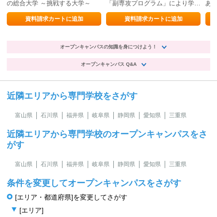
の総合大学 ～挑戦する大学～
「副専攻プログラム」により学部
あ
を超えた多様な学びを提供。
資料請求カートに追加
資料請求カートに追加
オープンキャンパスの知識を身につけよう！
オープンキャンパス Q&A
近隣エリアから専門学校をさがす
富山県
石川県
福井県
岐阜県
静岡県
愛知県
三重県
近隣エリアから専門学校のオープンキャンパスをさ
がす
富山県
石川県
福井県
岐阜県
静岡県
愛知県
三重県
条件を変更してオープンキャンパスをさがす
[エリア・都道府県]を変更してさがす
[エリア]