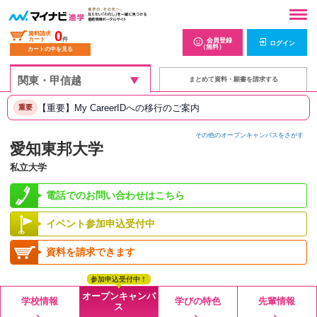
0
資料請求
カート
件
会員登録
ログイン
（無料）
カートの中を見る
まとめて資料・願書を請求する
【重要】My CareerIDへの移行のご案内
重要
その他のオープンキャンパスをさがす
愛知東邦大学
私立大学
電話でのお問い合わせはこちら
イベント参加申込受付中
資料を請求できます
参加申込受付中！
オープンキャンパ
学校情報
学びの特色
先輩情報
ス