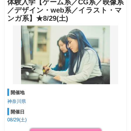
体験入学【ゲーム系／CG系／映像系
／デザイン・web系／イラスト・マ
ンガ系】★8/29(土)
開催地
神奈川県
開催日
08/29(土)