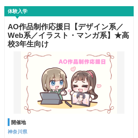
体験入学
AO作品制作応援日【デザイン系／
Web系／イラスト・マンガ系】★高
校3年生向け
開催地
神奈川県