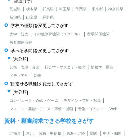
[都道府県]
茨城県
栃木県
群馬県
埼玉県
千葉県
東京都
神奈川県
新潟県
山梨県
長野県
[学校の種類]を変更してさがす
大学・短大
その他教育機関（スクール）
留学関係機関
教育関連情報
[学べる学問]を変更してさがす
[大分類]
芸術・表現・音楽
社会学・マスコミ・観光
情報学・通信
メディア学
音楽
[目指せる職種]を変更してさがす
[大分類]
コンピュータ・Web・ゲーム
デザイン・芸術・写真
マスコミ・芸能・アニメ・声優・漫画
音楽・イベント
Web
資料・願書請求できる学校をさがす
北海道
東北
関東・甲信越
東海・北陸
関西
中国・四国