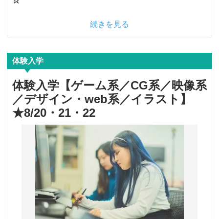
☆
続きを見る
体験入学
体験入学【ゲーム系／CG系／映像系
／デザイン・web系／イラスト】
★8/20・21・22