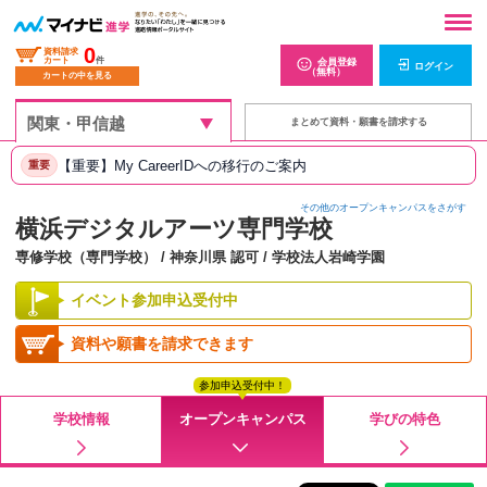
0
資料請求
カート
件
会員登録
ログイン
（無料）
カートの中を見る
まとめて資料・願書を請求する
【重要】My CareerIDへの移行のご案内
重要
その他のオープンキャンパスをさがす
横浜デジタルアーツ専門学校
専修学校（専門学校） / 神奈川県 認可 / 学校法人岩崎学園
イベント参加申込受付中
資料や願書を請求できます
参加申込受付中！
学校情報
オープンキャンパス
学びの特色