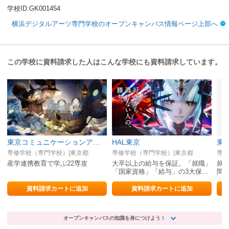
学校ID.GK001454
横浜デジタルアーツ専門学校のオープンキャンパス情報ページ上部へ
この学校に資料請求した人はこんな学校にも資料請求しています。
東京コミュニケーションアート専門学校（マンガ・イラスト・アニメ・ゲーム・3DCG・グラフィック・VTuber・AI／IT）
HAL東京
専修学校（専門学校）|東京都
専修学校（専門学校）|東京都
専修
産学連携教育で学ぶ22専攻
大卒以上の給与を保証。「就職」
就職
「国家資格」「給与」の3大保証
間
は自信の証明。
事
資料請求カートに追加
資料請求カートに追加
オープンキャンパスの知識を身につけよう！