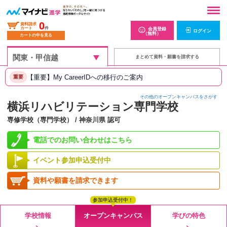
0
資料請求
カート
件
会員登録
ログイン
（無料）
カートの中を見る
まとめて資料・願書を請求する
【重要】My CareerIDへの移行のご案内
重要
その他のオープンキャンパスをさがす
横浜リハビリテーション専門学校
専修学校（専門学校） / 神奈川県 認可
電話でのお問い合わせはこちら
イベント参加申込受付中
資料や願書を請求できます
参加申込受付中！
学校情報
オープンキャンパス
学びの特色