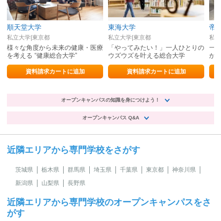
順天堂大学
東海大学
帝
私立大学|東京都
私立大学|東京都
私立
様々な角度から未来の健康・医療
「やってみたい！」一人ひとりの
一
を考える “健康総合大学”
ウズウズを叶える総合大学
か
資料請求カートに追加
資料請求カートに追加
オープンキャンパスの知識を身につけよう！
オープンキャンパス Q&A
近隣エリアから専門学校をさがす
茨城県
栃木県
群馬県
埼玉県
千葉県
東京都
神奈川県
新潟県
山梨県
長野県
近隣エリアから専門学校のオープンキャンパスをさ
がす