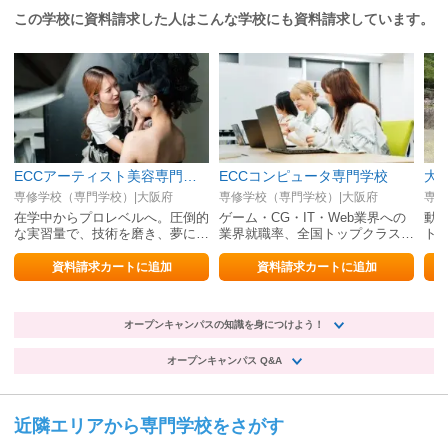
この学校に資料請求した人はこんな学校にも資料請求しています。
ECCアーティスト美容専門学校
ECCコンピュータ専門学校
大
専修学校（専門学校）|大阪府
専修学校（専門学校）|大阪府
専修
在学中からプロレベルへ。圧倒的
ゲーム・CG・IT・Web業界への
動
な実習量で、技術を磨き、夢に導
業界就職率、全国トップクラス！
ト
く。
圧倒的なサポート力でプロへ！
動
EC
資料請求カートに追加
資料請求カートに追加
オープンキャンパスの知識を身につけよう！
オープンキャンパス Q&A
近隣エリアから専門学校をさがす