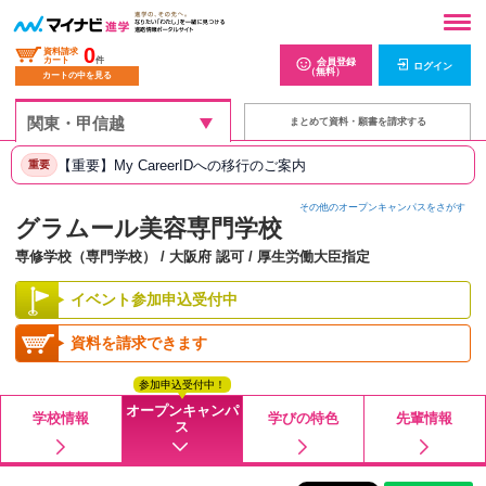
0
資料請求
カート
件
会員登録
ログイン
（無料）
カートの中を見る
まとめて資料・願書を請求する
【重要】My CareerIDへの移行のご案内
重要
その他のオープンキャンパスをさがす
グラムール美容専門学校
専修学校（専門学校） / 大阪府 認可 / 厚生労働大臣指定
イベント参加申込受付中
資料を請求できます
参加申込受付中！
オープンキャンパ
学校情報
学びの特色
先輩情報
ス