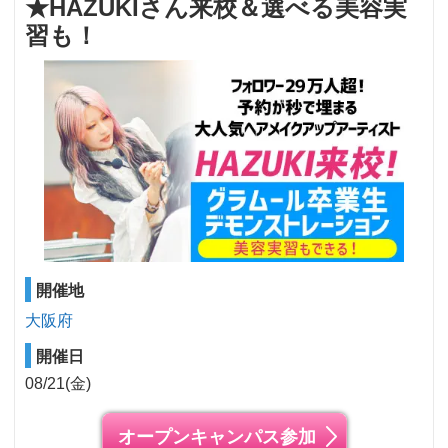
★HAZUKIさん来校＆選べる美容実
習も！
開催地
大阪府
開催日
08/21(金)
オープンキャンパス参加