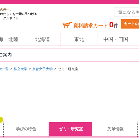
の先へ。
わたし」を一緒に見つける
ータルサイト
0
カートの
資料請求カート
件
海・北陸
北海道
東北
中国・四国
のご案内
大一覧
私立大学
京都女子大学
ゼミ・研究室
学びの特色
ゼミ・研究室
先輩情報