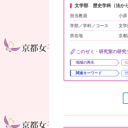
文学部 歴史学科（法から
担当教員
小原
学部／学科／コース
文学
所在地
京都
このゼミ・研究室の研究
地域の再生
関連キーワード