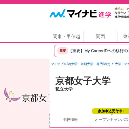
進学の、そ
なりたい「
進路情報ポ
関東・甲信越
関西
東
【重要】My CareerIDへの移行
重要
マイナビ進学(大学・短期大学・専門学校)
大学・短
京都女子大学
私立大学
参加申込受付中！
学校情報
オープンキャンパス