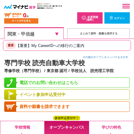
0
資料請求
カート
件
会員登録
ログイン
（無料）
カートの中を見る
まとめて資料・願書を請求する
【重要】My CareerIDへの移行のご案内
重要
その他のオープンキャンパスをさがす
専門学校 読売自動車大学校
専修学校（専門学校） / 東京都 認可 / 学校法人 読売理工学院
電話でのお問い合わせはこちら
イベント参加申込受付中
資料や願書を請求できます
参加申込受付中！
学校情報
オープンキャンパス
学びの特色