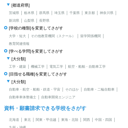
[都道府県]
茨城県
栃木県
群馬県
埼玉県
千葉県
東京都
神奈川県
新潟県
山梨県
長野県
[学校の種類]を変更してさがす
大学・短大
その他教育機関（スクール）
留学関係機関
教育関連情報
[学べる学問]を変更してさがす
[大分類]
工学・建築
機械工学
電気工学
航空・船舶・自動車工学
[目指せる職種]を変更してさがす
[大分類]
自動車・航空・船舶・鉄道・宇宙
そのほか
自動車・二輪自動車
自動車車体整備士
自動車開発エンジニア
資料・願書請求できる学校をさがす
北海道
東北
関東・甲信越
東海・北陸
関西
中国・四国
九州・沖縄