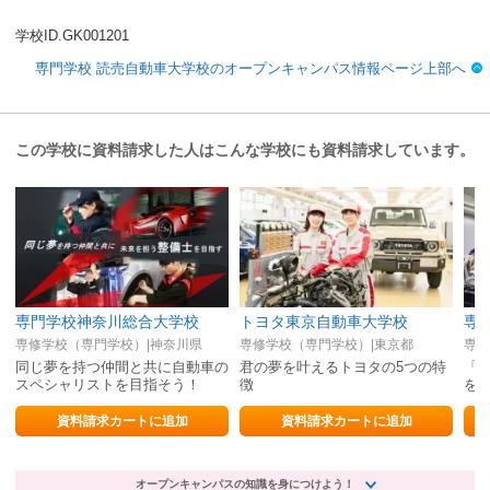
学校ID.GK001201
専門学校 読売自動車大学校のオープンキャンパス情報ページ上部へ
この学校に資料請求した人はこんな学校にも資料請求しています。
専門学校神奈川総合大学校
トヨタ東京自動車大学校
専修学校（専門学校）|神奈川県
専修学校（専門学校）|東京都
専修
同じ夢を持つ仲間と共に自動車の
君の夢を叶えるトヨタの5つの特
「
スペシャリストを目指そう！
徴
を
資料請求カートに追加
資料請求カートに追加
オープンキャンパスの知識を身につけよう！