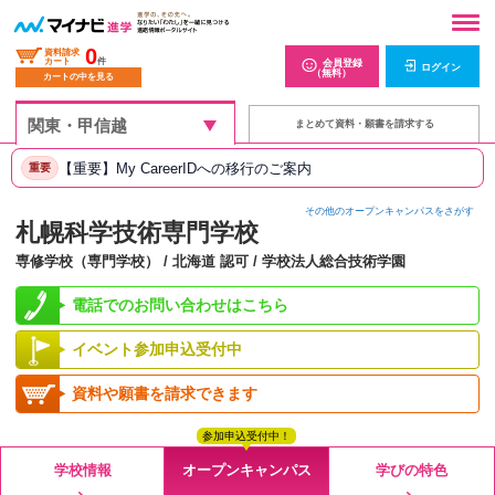
0
資料請求
カート
件
会員登録
ログイン
（無料）
カートの中を見る
まとめて資料・願書を請求する
【重要】My CareerIDへの移行のご案内
重要
その他のオープンキャンパスをさがす
札幌科学技術専門学校
専修学校（専門学校） / 北海道 認可 / 学校法人総合技術学園
電話でのお問い合わせはこちら
イベント参加申込受付中
資料や願書を請求できます
参加申込受付中！
学校情報
オープンキャンパス
学びの特色