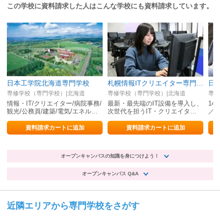
この学校に資料請求した人はこんな学校にも資料請求しています。
日本工学院北海道専門学校
札幌情報ITクリエイター専門学校
専修学校（専門学校）|北海道
専修学校（専門学校）|北海道
専修
情報・IT/クリエイター/病院事務/
最新・最先端のIT設備を導入し、
14
観光/公務員/建築/電気/エネル…
次世代を担うIT・クリエイタ…
／J
資料請求カートに追加
資料請求カートに追加
オープンキャンパスの知識を身につけよう！
オープンキャンパス Q&A
近隣エリアから専門学校をさがす