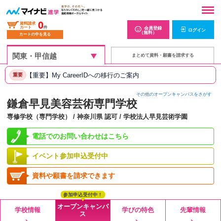
0
資料請求
カート
件
会員登録
ログイン
（無料）
カートの中を見る
まとめて資料・願書を請求する
【重要】My CareerIDへの移行のご案内
重要
その他のオープンキャンパスをさがす
鎌倉早見美容芸術専門学校
専修学校（専門学校） / 神奈川県 認可 / 学校法人早見芸術学園
電話でのお問い合わせはこちら
イベント参加申込受付中
資料や願書を請求できます
参加申込受付中！
オープンキャンパ
学校情報
学びの特色
先輩情報
ス