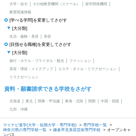
大学・短大
その他教育機関（スクール）
留学関係機関
教育関連情報
[学べる学問]を変更してさがす
[大分類]
生活・服飾・美容
美容
[目指せる職種]を変更してさがす
[大分類]
旅行・ホテル・ブライダル・観光
ファッション
美容・理容・メイクアップ
エステ・ネイル・リラクゼーション
リラクゼーション
資料・願書請求できる学校をさがす
北海道
東北
関東・甲信越
東海・北陸
関西
中国・四国
九州・沖縄
マイナビ進学(大学・短期大学・専門学校)
専門学校一覧
神奈川県の専門学校一覧
鎌倉早見美容芸術専門学校
オープンキャ
ンパス