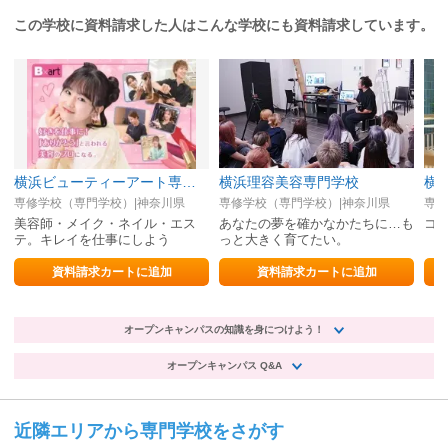
この学校に資料請求した人はこんな学校にも資料請求しています。
横浜ビューティーアート専門学校
横浜理容美容専門学校
専修学校（専門学校）|神奈川県
専修学校（専門学校）|神奈川県
専修
美容師・メイク・ネイル・エス
あなたの夢を確かなかたちに…も
コ
テ。キレイを仕事にしよう
っと大きく育てたい。
資料請求カートに追加
資料請求カートに追加
オープンキャンパスの知識を身につけよう！
オープンキャンパス Q&A
近隣エリアから専門学校をさがす