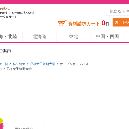
の先へ。
わたし」を一緒に見つける
ータルサイト
0
カートの
資料請求カート
件
海・北陸
北海道
東北
中国・四国
のご案内
大一覧
私立短大
戸板女子短期大学
オープンキャンパス
)
戸板女子短期大学