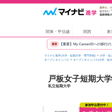
進学の、そ
なりたい「
進路情報ポ
関東・甲信越
関西
東
【重要】My CareerIDへの移行
重要
マイナビ進学(大学・短期大学・専門学校)
大学・短
オープンキャンパス
オープンキャンパス(大学・短大
戸板女子短期大学
私立短期大学
参加申込受付中！