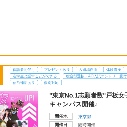
保護者同伴可
プレゼントあり
入退場自由
体験講座
在学生と話すことができる
総合型選抜／AO入試エントリー受付
宿泊補助あり
個別対応
"東京No.1志願者数"戸板
キャンパス開催♪
開催地
東京都
開催日
随時開催