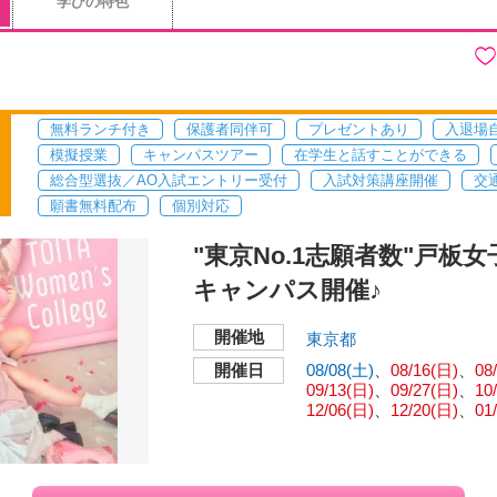
学びの特色
無料ランチ付き
保護者同伴可
プレゼントあり
入退場
模擬授業
キャンパスツアー
在学生と話すことができる
総合型選抜／AO入試エントリー受付
入試対策講座開催
交
願書無料配布
個別対応
"東京No.1志願者数"戸板
キャンパス開催♪
開催地
東京都
開催日
08/08(土)
08/16(日)
08
09/13(日)
09/27(日)
10
12/06(日)
12/20(日)
01