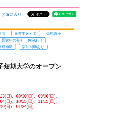
お気に入り
自由
事前申込不要
体験講座
受験料の割引・免除あり
通費補助
宿泊補助あり
女子短期大学のオープン
/23(日)
08/30(日)
09/06(日)
/04(日)
10/25(日)
11/15(日)
/10(日)
01/24(日)