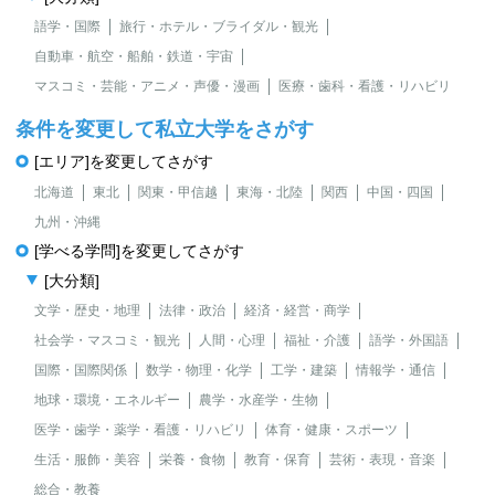
語学・国際
旅行・ホテル・ブライダル・観光
自動車・航空・船舶・鉄道・宇宙
マスコミ・芸能・アニメ・声優・漫画
医療・歯科・看護・リハビリ
条件を変更して私立大学をさがす
[エリア]を変更してさがす
北海道
東北
関東・甲信越
東海・北陸
関西
中国・四国
九州・沖縄
[学べる学問]を変更してさがす
[大分類]
文学・歴史・地理
法律・政治
経済・経営・商学
社会学・マスコミ・観光
人間・心理
福祉・介護
語学・外国語
国際・国際関係
数学・物理・化学
工学・建築
情報学・通信
地球・環境・エネルギー
農学・水産学・生物
医学・歯学・薬学・看護・リハビリ
体育・健康・スポーツ
生活・服飾・美容
栄養・食物
教育・保育
芸術・表現・音楽
総合・教養