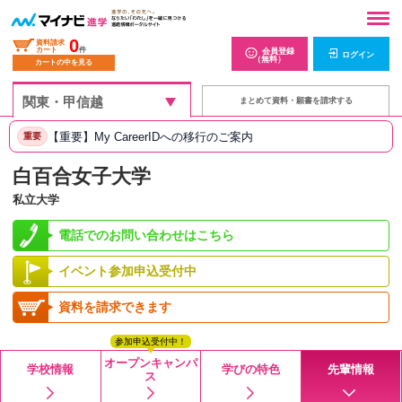
0
資料請求
カート
件
会員登録
ログイン
（無料）
カートの中を見る
まとめて資料・願書を請求する
【重要】My CareerIDへの移行のご案内
重要
白百合女子大学
私立大学
電話でのお問い合わせはこちら
イベント参加申込受付中
資料を請求できます
参加申込受付中！
オープンキャンパ
学校情報
学びの特色
先輩情報
ス