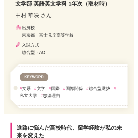
文学部 英語英文学科 1年次（取材時）
中村 華映 さん
出身校
東京都 富士見丘高等学校
入試方式
総合型・AO
KEYWORD
#
文系
#
文学
#
国際
#
国際関係
#
総合型選抜
#
私立大学
#
志望理由
進路に悩んだ高校時代、留学経験が私の未
来を変えた