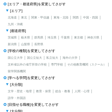
[エリア・都道府県]を変更してさがす
[エリア]
北海道
東北
関東・甲信越
東海・北陸
関西
中国・四国
九州・沖縄
[都道府県]
茨城県
栃木県
群馬県
埼玉県
千葉県
東京都
神奈川県
新潟県
山梨県
長野県
[学校の種類]を変更してさがす
国公立大学
国公立短大
私立短大
海外の大学
文科省以外の省庁所管の学校
専門学校
その他教育機関（スクール）
留学関係機関
[学べる学問]を変更してさがす
[大分類]
文学・歴史・地理
教育・保育
総合・教養
人間・心理
語学・外国語
[目指せる職種]を変更してさがす
[大分類]