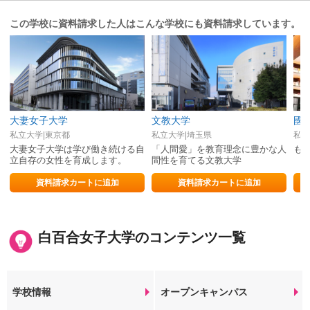
この学校に資料請求した人はこんな学校にも資料請求しています。
大妻女子大学
文教大学
國
私立大学|東京都
私立大学|埼玉県
私立
大妻女子大学は学び働き続ける自
「人間愛」を教育理念に豊かな人
も
立自存の女性を育成します。
間性を育てる文教大学
資料請求カートに追加
資料請求カートに追加
白百合女子大学のコンテンツ一覧
学校情報
オープンキャンパス