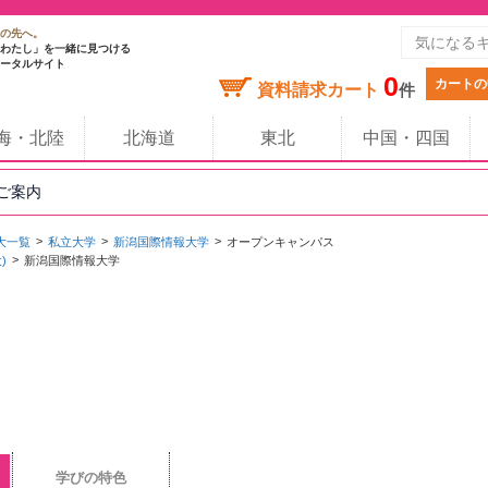
の先へ。
わたし」を一緒に見つける
ータルサイト
0
カートの
資料請求カート
件
海・北陸
北海道
東北
中国・四国
のご案内
大一覧
私立大学
新潟国際情報大学
オープンキャンパス
)
新潟国際情報大学
学びの特色