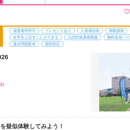
保護者同伴可
プレゼントあり
入退場自由
体験講座
在学生と話すことができる
入試対策講座開催
無料送迎バス
過去問題配布
個別対応
26
日)
フを疑似体験してみよう！