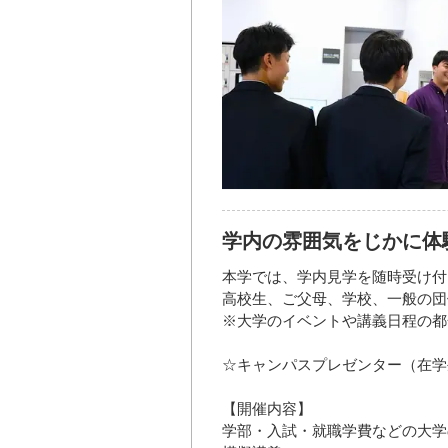
学内の雰囲気をじかに体
本学では、学内見学を随時受け付
高校生、ご父母、学校、一般の団
※大学のイベントや講義日程の都
☆キャンパスプレゼンター（在学
【開催内容】
学部・入試・就職学費などの大学