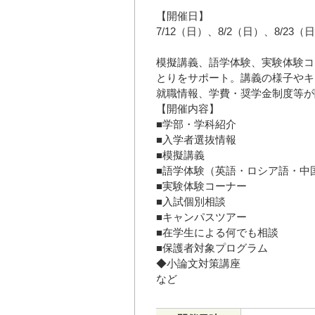
【開催日】
7/12（日）、8/2（日）、8/23（
模擬講義、語学体験、実験体験コ
とりをサポート。講義の様子やキ
就職情報、学費・奨学金制度等が
【開催内容】
■学部・学科紹介
■入学者選抜情報
■模擬講義
■語学体験（英語・ロシア語・中
■実験体験コーナー
■入試個別相談
■キャンパスツアー
■在学生による何でも相談
■保護者対象プログラム
◆小論文対策講座
など