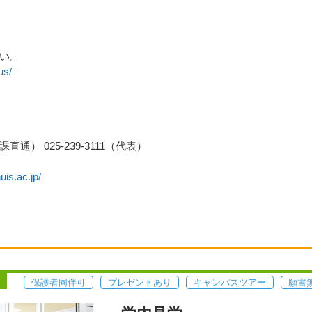
さい。
us/
報課直通） 025-239-3111（代表）
uis.ac.jp/
保護者同伴可
プレゼントあり
キャンパスツアー
願書