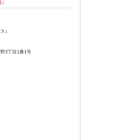
日）
パス）
野3丁目1番1号