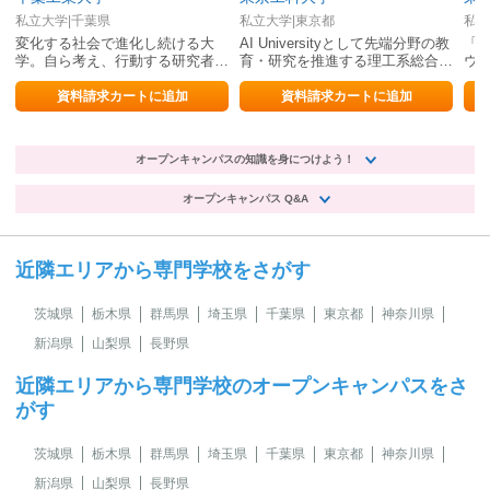
私立大学|千葉県
私立大学|東京都
私立
変化する社会で進化し続ける大
AI Universityとして先端分野の教
「
学。自ら考え、行動する研究者・
育・研究を推進する理工系総合大
ウ
技術者を育成。
学。
資料請求カートに追加
資料請求カートに追加
オープンキャンパスの知識を身につけよう！
オープンキャンパス Q&A
近隣エリアから専門学校をさがす
茨城県
栃木県
群馬県
埼玉県
千葉県
東京都
神奈川県
新潟県
山梨県
長野県
近隣エリアから専門学校のオープンキャンパスをさ
がす
茨城県
栃木県
群馬県
埼玉県
千葉県
東京都
神奈川県
新潟県
山梨県
長野県