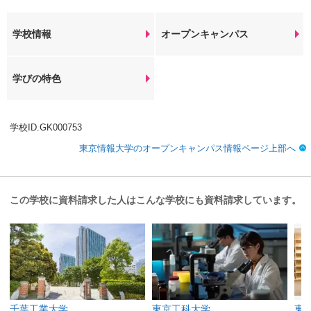
学校情報
オープンキャンパス
学びの特色
学校ID.GK000753
東京情報大学のオープンキャンパス情報ページ上部へ
この学校に資料請求した人はこんな学校にも資料請求しています。
千葉工業大学
東京工科大学
東