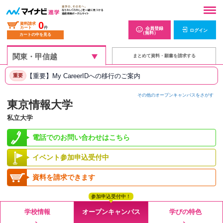
0
資料請求
カート
件
会員登録
ログイン
（無料）
カートの中を見る
まとめて資料・願書を請求する
【重要】My CareerIDへの移行のご案内
重要
その他のオープンキャンパスをさがす
東京情報大学
私立大学
電話でのお問い合わせはこちら
イベント参加申込受付中
資料を請求できます
参加申込受付中！
学校情報
オープンキャンパス
学びの特色