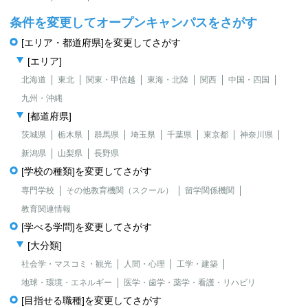
条件を変更してオープンキャンパスをさがす
[エリア・都道府県]を変更してさがす
[エリア]
北海道
東北
関東・甲信越
東海・北陸
関西
中国・四国
九州・沖縄
[都道府県]
茨城県
栃木県
群馬県
埼玉県
千葉県
東京都
神奈川県
新潟県
山梨県
長野県
[学校の種類]を変更してさがす
専門学校
その他教育機関（スクール）
留学関係機関
教育関連情報
[学べる学問]を変更してさがす
[大分類]
社会学・マスコミ・観光
人間・心理
工学・建築
地球・環境・エネルギー
医学・歯学・薬学・看護・リハビリ
[目指せる職種]を変更してさがす