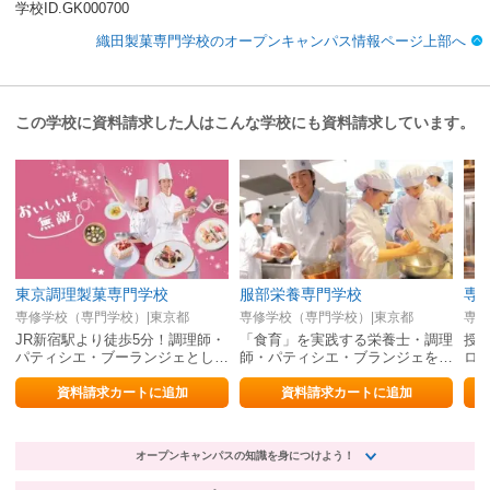
学校ID.GK000700
織田製菓専門学校のオープンキャンパス情報ページ上部へ
この学校に資料請求した人はこんな学校にも資料請求しています。
東京調理製菓専門学校
服部栄養専門学校
専修学校（専門学校）|東京都
専修学校（専門学校）|東京都
専修
JR新宿駅より徒歩5分！調理師・
「食育」を実践する栄養士・調理
授
パティシエ・ブーランジェとして
師・パティシエ・ブランジェを育
ロ
即戦力を育てる実践型専門学校
てる！
資料請求カートに追加
資料請求カートに追加
オープンキャンパスの知識を身につけよう！