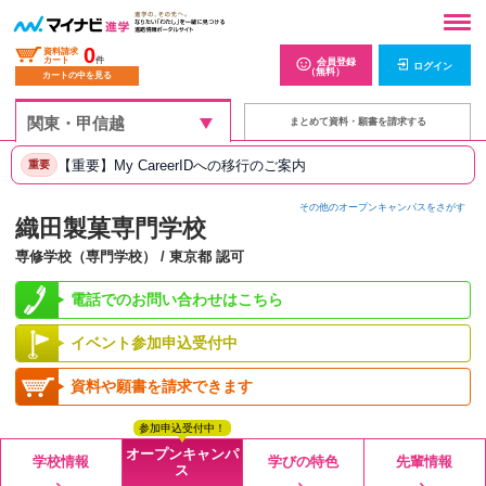
0
資料請求
カート
件
会員登録
ログイン
（無料）
カートの中を見る
まとめて資料・願書を請求する
【重要】My CareerIDへの移行のご案内
重要
その他のオープンキャンパスをさがす
織田製菓専門学校
専修学校（専門学校） / 東京都 認可
電話でのお問い合わせはこちら
イベント参加申込受付中
資料や願書を請求できます
参加申込受付中！
オープンキャンパ
学校情報
学びの特色
先輩情報
ス