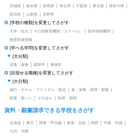
茨城県
栃木県
群馬県
埼玉県
千葉県
東京都
神奈川県
新潟県
山梨県
長野県
[学校の種類]を変更してさがす
大学・短大
その他教育機関（スクール）
留学関係機関
教育関連情報
[学べる学問]を変更してさがす
[大分類]
栄養・食物
調理学
食物学
[目指せる職種]を変更してさがす
[大分類]
旅行・ホテル・ブライダル・観光
食・栄養・調理・製菓
製菓・製パン
そのほか
料理・調理
資料・願書請求できる学校をさがす
北海道
東北
関東・甲信越
東海・北陸
関西
中国・四国
九州・沖縄