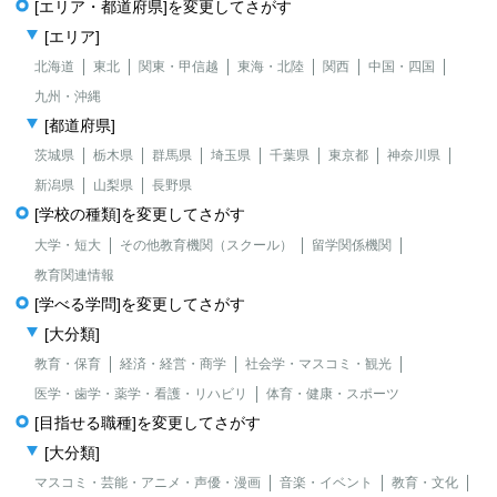
[エリア・都道府県]を変更してさがす
[エリア]
北海道
東北
関東・甲信越
東海・北陸
関西
中国・四国
九州・沖縄
[都道府県]
茨城県
栃木県
群馬県
埼玉県
千葉県
東京都
神奈川県
新潟県
山梨県
長野県
[学校の種類]を変更してさがす
大学・短大
その他教育機関（スクール）
留学関係機関
教育関連情報
[学べる学問]を変更してさがす
[大分類]
教育・保育
経済・経営・商学
社会学・マスコミ・観光
医学・歯学・薬学・看護・リハビリ
体育・健康・スポーツ
[目指せる職種]を変更してさがす
[大分類]
マスコミ・芸能・アニメ・声優・漫画
音楽・イベント
教育・文化