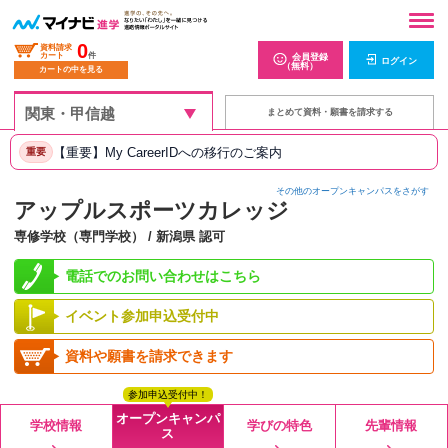
0
資料請求
カート
件
会員登録
ログイン
（無料）
カートの中を見る
まとめて資料・願書を請求する
【重要】My CareerIDへの移行のご案内
重要
その他のオープンキャンパスをさがす
アップルスポーツカレッジ
専修学校（専門学校） / 新潟県 認可
電話でのお問い合わせはこちら
イベント参加申込受付中
資料や願書を請求できます
参加申込受付中！
オープンキャンパ
学校情報
学びの特色
先輩情報
ス