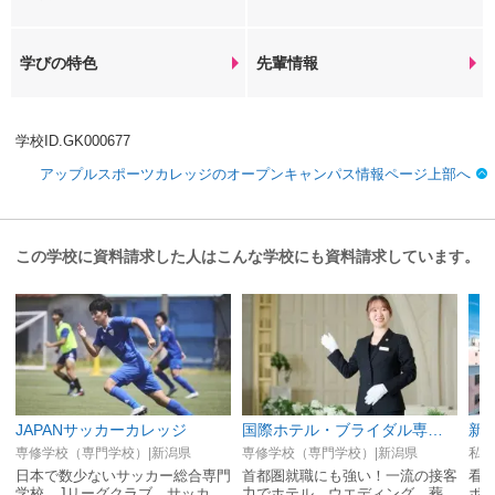
学びの特色
先輩情報
学校ID.GK000677
アップルスポーツカレッジのオープンキャンパス情報ページ上部へ
この学校に資料請求した人はこんな学校にも資料請求しています。
JAPANサッカーカレッジ
国際ホテル・ブライダル専門学校
新
専修学校（専門学校）|新潟県
専修学校（専門学校）|新潟県
私立
日本で数少ないサッカー総合専門
首都圏就職にも強い！一流の接客
看
学校。Jリーグクラブ、サッカー
力でホテル、ウエディング、葬祭
ポ