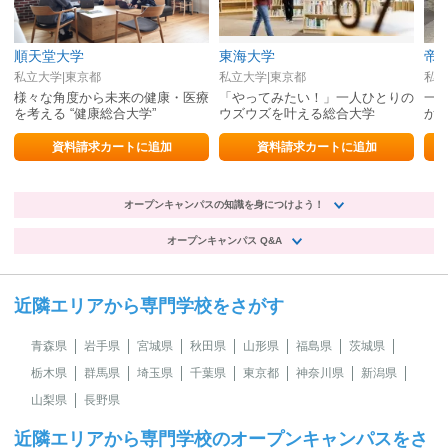
順天堂大学
東海大学
帝
私立大学|東京都
私立大学|東京都
私立
様々な角度から未来の健康・医療
「やってみたい！」一人ひとりの
一
を考える “健康総合大学”
ウズウズを叶える総合大学
か
資料請求カートに追加
資料請求カートに追加
オープンキャンパスの知識を身につけよう！
オープンキャンパス Q&A
近隣エリアから専門学校をさがす
青森県
岩手県
宮城県
秋田県
山形県
福島県
茨城県
栃木県
群馬県
埼玉県
千葉県
東京都
神奈川県
新潟県
山梨県
長野県
近隣エリアから専門学校のオープンキャンパスをさ