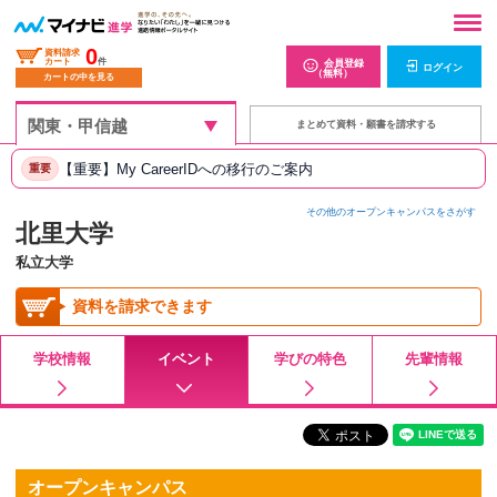
0
資料請求
カート
件
会員登録
ログイン
（無料）
カートの中を見る
まとめて資料・願書を請求する
【重要】My CareerIDへの移行のご案内
重要
その他のオープンキャンパスをさがす
北里大学
私立大学
資料を請求できます
学校情報
イベント
学びの特色
先輩情報
オープンキャンパス