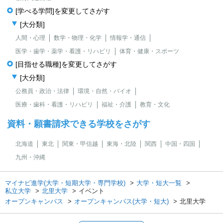
[学べる学問]を変更してさがす
[大分類]
人間・心理
数学・物理・化学
情報学・通信
医学・歯学・薬学・看護・リハビリ
体育・健康・スポーツ
[目指せる職種]を変更してさがす
[大分類]
公務員・政治・法律
環境・自然・バイオ
医療・歯科・看護・リハビリ
福祉・介護
教育・文化
資料・願書請求できる学校をさがす
北海道
東北
関東・甲信越
東海・北陸
関西
中国・四国
九州・沖縄
マイナビ進学(大学・短期大学・専門学校)
大学・短大一覧
私立大学
北里大学
イベント
オープンキャンパス
オープンキャンパス(大学・短大)
北里大学