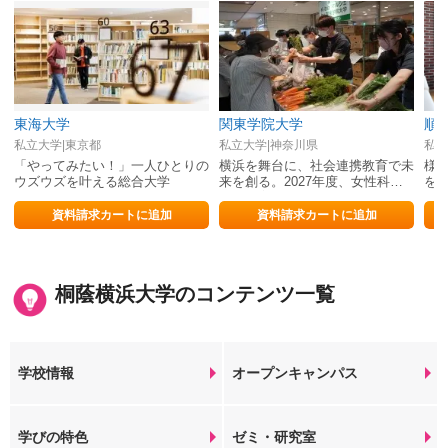
東海大学
関東学院大学
順
私立大学|東京都
私立大学|神奈川県
私立
「やってみたい！」一人ひとりの
横浜を舞台に、社会連携教育で未
様
ウズウズを叶える総合大学
来を創る。2027年度、女性科学
を考
技術者育成型選抜がスタート。
資料請求カートに追加
資料請求カートに追加
桐蔭横浜大学のコンテンツ一覧
学校情報
オープンキャンパス
学びの特色
ゼミ・研究室