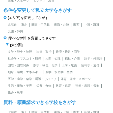
健康・スポーツ
ビジネス・経営
条件を変更して私立大学をさがす
[エリア]を変更してさがす
北海道
東北
関東・甲信越
東海・北陸
関西
中国・四国
九州・沖縄
[学べる学問]を変更してさがす
[大分類]
文学・歴史・地理
法律・政治
経済・経営・商学
社会学・マスコミ・観光
人間・心理
福祉・介護
語学・外国語
国際・国際関係
数学・物理・化学
工学・建築
情報学・通信
地球・環境・エネルギー
農学・水産学・生物
医学・歯学・薬学・看護・リハビリ
体育・健康・スポーツ
生活・服飾・美容
栄養・食物
教育・保育
芸術・表現・音楽
総合・教養
資料・願書請求できる学校をさがす
北海道
東北
関東・甲信越
東海・北陸
関西
中国・四国