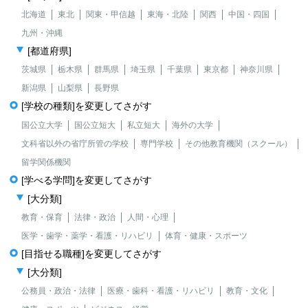
北海道
東北
関東・甲信越
東海・北陸
関西
中国・四国
九州・沖縄
[都道府県]
茨城県
栃木県
群馬県
埼玉県
千葉県
東京都
神奈川県
新潟県
山梨県
長野県
[学校の種類]を変更してさがす
国公立大学
国公立短大
私立短大
海外の大学
文科省以外の省庁所管の学校
専門学校
その他教育機関（スクール）
留学関係機関
[学べる学問]を変更してさがす
[大分類]
教育・保育
法律・政治
人間・心理
医学・歯学・薬学・看護・リハビリ
体育・健康・スポーツ
[目指せる職種]を変更してさがす
[大分類]
公務員・政治・法律
医療・歯科・看護・リハビリ
教育・文化