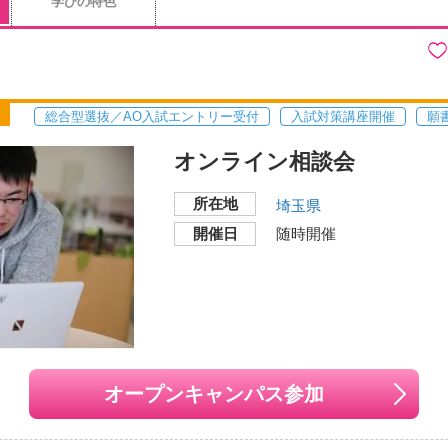
学びの特色
総合型選抜／AO入試エントリー受付
入試対策講座開催
願
オンライン相談会
所在地
埼玉県
開催日
随時開催
オープンキャンパス参加