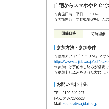
自宅からスマホやＰＣで
☆実施日時：平日 17:00～
☆実施内容：学校概要説明、入試
開催日時
随時開催
参加方法・参加条件
☆使用アプリ:「ＺＯＯＭ」ダウン
https://www.saijidai.ac.jp/pdf/oc/z
☆参加には事前申し込みが必要で
☆参加申し込みをされた方にはメ
お問い合わせ先
TEL: 0120-940-207
FAX: 048-723-5523
Mail:
kouhou@saijidai.ac.jp