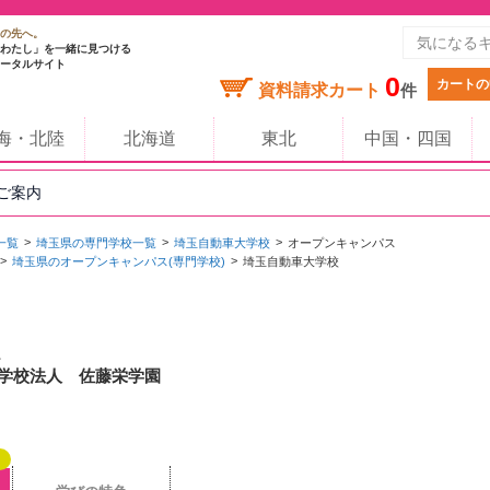
の先へ。
わたし」を一緒に見つける
ータルサイト
0
カートの
資料請求カート
件
海・北陸
北海道
東北
中国・四国
のご案内
一覧
埼玉県の専門学校一覧
埼玉自動車大学校
オープンキャンパス
埼玉県のオープンキャンパス(専門学校)
埼玉自動車大学校
/ 学校法人 佐藤栄学園