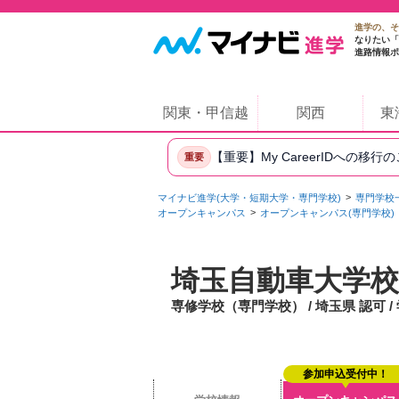
進学の、そ
なりたい「
進路情報ポ
関東・甲信越
関西
東
【重要】My CareerIDへの移行
重要
マイナビ進学(大学・短期大学・専門学校)
専門学校
オープンキャンパス
オープンキャンパス(専門学校)
埼玉自動車大学校
専修学校（専門学校） / 埼玉県 認可 
参加申込受付中！