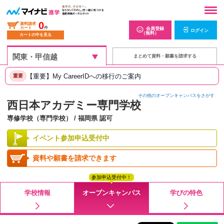
0
資料請求
カート
件
会員登録
ログイン
（無料）
カートの中を見る
まとめて資料・願書を請求する
【重要】My CareerIDへの移行のご案内
重要
その他のオープンキャンパスをさがす
西日本アカデミー専門学校
専修学校（専門学校） / 福岡県 認可
イベント参加申込受付中
資料や願書を請求できます
参加申込受付中！
学校情報
オープンキャンパス
学びの特色