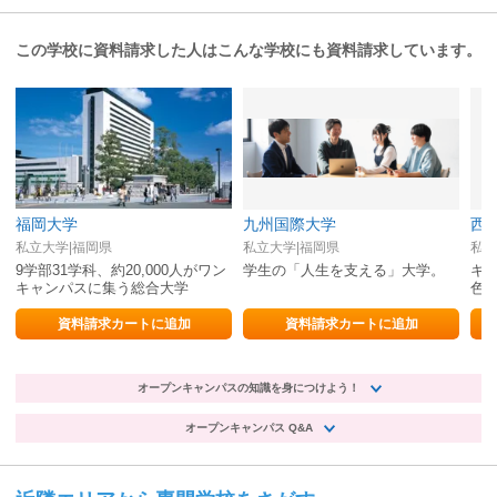
この学校に資料請求した人はこんな学校にも資料請求しています。
福岡大学
九州国際大学
西
私立大学|福岡県
私立大学|福岡県
私立
9学部31学科、約20,000人がワン
学生の「人生を支える」大学。
キ
キャンパスに集う総合大学
色
国
資料請求カートに追加
資料請求カートに追加
オープンキャンパスの知識を身につけよう！
オープンキャンパス Q&A