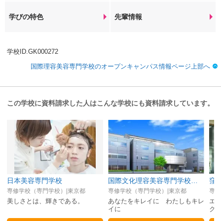
学びの特色
先輩情報
学校ID.GK000272
国際理容美容専門学校のオープンキャンパス情報ページ上部へ
この学校に資料請求した人はこんな学校にも資料請求しています。
日本美容専門学校
国際文化理容美容専門学校渋谷校
窪
専修学校（専門学校）|東京都
専修学校（専門学校）|東京都
専修
美しさとは、輝きである。
あなたをキレイに わたしもキレ
エ
イに
ク
ル