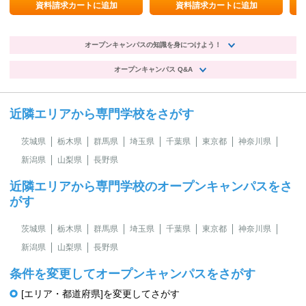
育
資料請求カートに追加
資料請求カートに追加
オープンキャンパスの知識を身につけよう！
オープンキャンパス Q&A
近隣エリアから専門学校をさがす
茨城県
栃木県
群馬県
埼玉県
千葉県
東京都
神奈川県
新潟県
山梨県
長野県
近隣エリアから専門学校のオープンキャンパスをさ
がす
茨城県
栃木県
群馬県
埼玉県
千葉県
東京都
神奈川県
新潟県
山梨県
長野県
条件を変更してオープンキャンパスをさがす
[エリア・都道府県]を変更してさがす