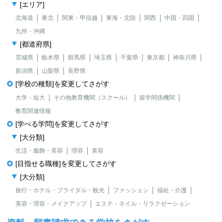
[エリア]
北海道
東北
関東・甲信越
東海・北陸
関西
中国・四国
九州・沖縄
[都道府県]
茨城県
栃木県
群馬県
埼玉県
千葉県
東京都
神奈川県
新潟県
山梨県
長野県
[学校の種類]を変更してさがす
大学・短大
その他教育機関（スクール）
留学関係機関
教育関連情報
[学べる学問]を変更してさがす
[大分類]
生活・服飾・美容
理容
美容
[目指せる職種]を変更してさがす
[大分類]
旅行・ホテル・ブライダル・観光
ファッション
福祉・介護
美容・理容・メイクアップ
エステ・ネイル・リラクゼーション