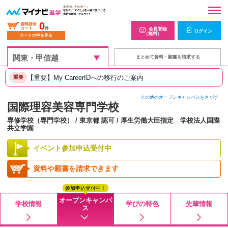
0
資料請求
カート
件
会員登録
ログイン
（無料）
カートの中を見る
まとめて資料・願書を請求する
【重要】My CareerIDへの移行のご案内
重要
その他のオープンキャンパスをさがす
国際理容美容専門学校
専修学校（専門学校） / 東京都 認可 / 厚生労働大臣指定 学校法人国際
共立学園
イベント参加申込受付中
資料や願書を請求できます
参加申込受付中！
オープンキャンパ
学校情報
学びの特色
先輩情報
ス