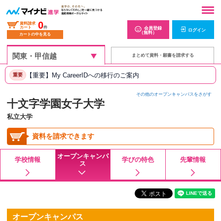
0
資料請求
カート
件
会員登録
ログイン
（無料）
カートの中を見る
まとめて資料・願書を請求する
【重要】My CareerIDへの移行のご案内
重要
その他のオープンキャンパスをさがす
十文字学園女子大学
私立大学
資料を請求できます
オープンキャンパ
学校情報
学びの特色
先輩情報
ス
オープンキャンパス