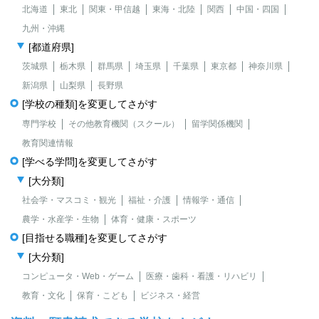
北海道
東北
関東・甲信越
東海・北陸
関西
中国・四国
九州・沖縄
[都道府県]
茨城県
栃木県
群馬県
埼玉県
千葉県
東京都
神奈川県
新潟県
山梨県
長野県
[学校の種類]を変更してさがす
専門学校
その他教育機関（スクール）
留学関係機関
教育関連情報
[学べる学問]を変更してさがす
[大分類]
社会学・マスコミ・観光
福祉・介護
情報学・通信
農学・水産学・生物
体育・健康・スポーツ
[目指せる職種]を変更してさがす
[大分類]
コンピュータ・Web・ゲーム
医療・歯科・看護・リハビリ
教育・文化
保育・こども
ビジネス・経営