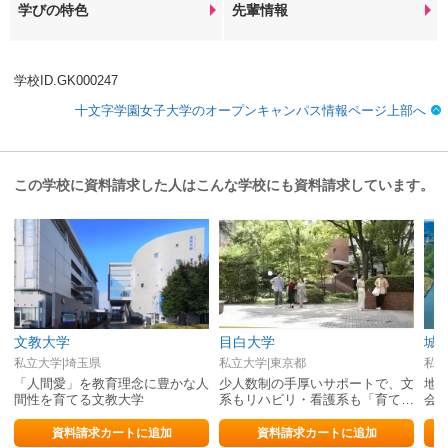
学びの特色
先輩情報
学校ID.GK000247
十文字学園女子大学のオープンキャンパス情報ページ上部へ
この学校に資料請求した人はこんな学校にも資料請求しています。
文教大学
目白大学
城
私立大学|埼玉県
私立大学|東京都
私立
「人間愛」を教育理念に豊かな人
少人数制の手厚いサポートで、文
地
間性を育てる文教大学
系もリハビリ・看護系も「育てて
会
送り出す」大学
資料請求カートに追加
資料請求カートに追加