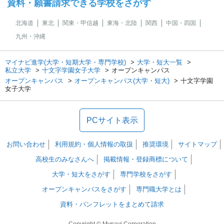
資料・願書請求できる学校をさがす
北海道
東北
関東・甲信越
東海・北陸
関西
中国・四国
九州・沖縄
マイナビ進学(大学・短期大学・専門学校)
大学・短大一覧
私立大学
十文字学園女子大学
オープンキャンパス
オープンキャンパス
オープンキャンパス(大学・短大)
十文字学園
女子大学
PCサイト表示
お問い合わせ
利用規約・個人情報の取扱
推奨環境
サイトマップ
高校生のみなさんへ
掲載情報・登録商標について
大学・短大をさがす
専門学校をさがす
オープンキャンパスをさがす
専門職大学とは
資料・パンフレットをまとめて請求
Copyright © Mynavi Corporation