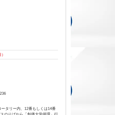
日）
36
ータリー内、12番もしくは14番
バスのりばから「創価大学循環」行