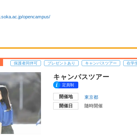
w.soka.ac.jp/opencampus/
保護者同伴可
プレゼントあり
キャンパスツアー
在学
キャンパスツアー
定員制
開催地
東京都
開催日
随時開催