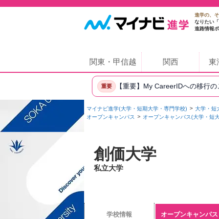
進学の、そ
なりたい「
進路情報ポ
関東・甲信越
関西
東
【重要】My CareerIDへの移行
重要
マイナビ進学(大学・短期大学・専門学校)
大学・短
オープンキャンパス
オープンキャンパス(大学・短大
創価大学
私立大学
学校情報
オープンキャンパス