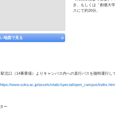
き、もしくは「創価大
スにて約20分。
い地図で見る
」駅北口（14番乗場）よりキャンパス内への直行バスを随時運行し
https://www.soka.ac.jp/assets/static/special/open_campus/index.htm
ター