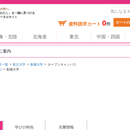
の先へ。
わたし」を一緒に見つける
ータルサイト
0
カートの
資料請求カート
件
海・北陸
北海道
東北
中国・四国
のご案内
大一覧
私立大学
創価大学
オープンキャンパス
)
創価大学
学びの特色
先輩情報