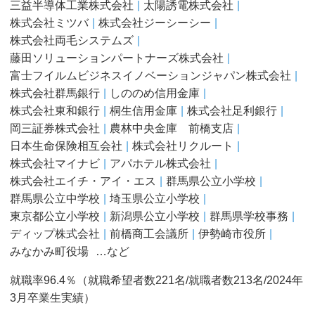
三益半導体工業株式会社
太陽誘電株式会社
株式会社ミツバ
株式会社ジーシーシー
株式会社両毛システムズ
藤田ソリューションパートナーズ株式会社
富士フイルムビジネスイノベーションジャパン株式会社
株式会社群馬銀行
しののめ信用金庫
株式会社東和銀行
桐生信用金庫
株式会社足利銀行
岡三証券株式会社
農林中央金庫 前橋支店
日本生命保険相互会社
株式会社リクルート
株式会社マイナビ
アパホテル株式会社
株式会社エイチ・アイ・エス
群馬県公立小学校
群馬県公立中学校
埼玉県公立小学校
東京都公立小学校
新潟県公立小学校
群馬県学校事務
ディップ株式会社
前橋商工会議所
伊勢崎市役所
みなかみ町役場
…など
就職率96.4％（就職希望者数221名/就職者数213名/2024年
3月卒業生実績）