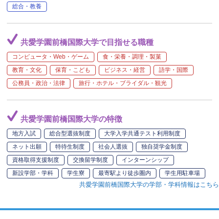
総合・教養
共愛学園前橋国際大学で目指せる職種
コンピュータ・Web・ゲーム
食・栄養・調理・製菓
教育・文化
保育・こども
ビジネス・経営
語学・国際
公務員・政治・法律
旅行・ホテル・ブライダル・観光
共愛学園前橋国際大学の特徴
地方入試
総合型選抜制度
大学入学共通テスト利用制度
ネット出願
特待生制度
社会人選抜
独自奨学金制度
資格取得支援制度
交換留学制度
インターンシップ
新設学部・学科
学生寮
最寄駅より徒歩圏内
学生用駐車場
共愛学園前橋国際大学の学部・学科情報はこちら