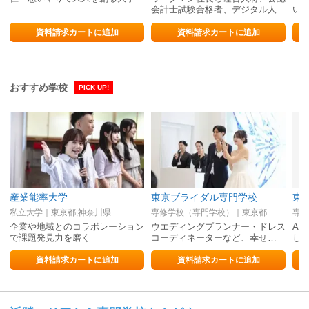
会計士試験合格者、デジタル人材
い
を多数輩出。
き
資料請求カートに追加
資料請求カートに追加
おすすめ学校
PICK UP!
産業能率大学
東京ブライダル専門学校
東京
私立大学｜東京都,神奈川県
専修学校（専門学校）｜東京都
専修
企業や地域とのコラボレーション
ウエディングプランナー・ドレス
AI
で課題発見力を磨く
コーディネーターなど、幸せ…
し
資料請求カートに追加
資料請求カートに追加