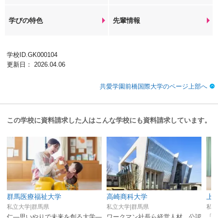
学びの特色
先輩情報
学校ID.GK000104
更新日： 2026.04.06
共愛学園前橋国際大学のページ上部へ
この学校に資料請求した人はこんな学校にも資料請求しています。
群馬医療福祉大学
高崎商科大学
上
私立大学|群馬県
私立大学|群馬県
私立
仁—思いやりで未来を創る大学—
ワークマン社長ら経営人材、公認
「