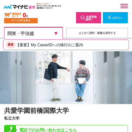
0
資料請求
カート
件
会員登録
ログイン
（無料）
カートの中を見る
まとめて資料・願書を請求する
【重要】My CareerIDへの移行のご案内
重要
共愛学園前橋国際大学
私立大学
電話でのお問い合わせはこちら