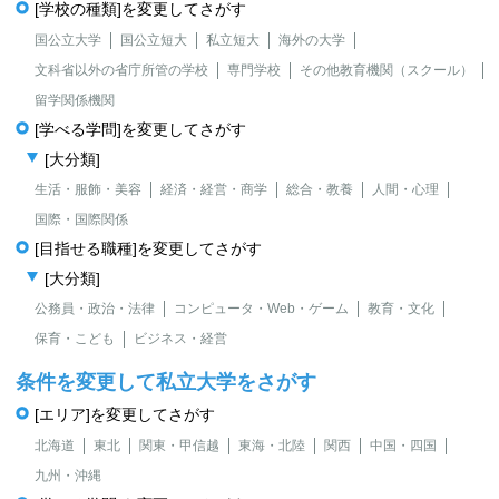
[学校の種類]を変更してさがす
国公立大学
国公立短大
私立短大
海外の大学
文科省以外の省庁所管の学校
専門学校
その他教育機関（スクール）
留学関係機関
[学べる学問]を変更してさがす
[大分類]
生活・服飾・美容
経済・経営・商学
総合・教養
人間・心理
国際・国際関係
[目指せる職種]を変更してさがす
[大分類]
公務員・政治・法律
コンピュータ・Web・ゲーム
教育・文化
保育・こども
ビジネス・経営
条件を変更して私立大学をさがす
[エリア]を変更してさがす
北海道
東北
関東・甲信越
東海・北陸
関西
中国・四国
九州・沖縄