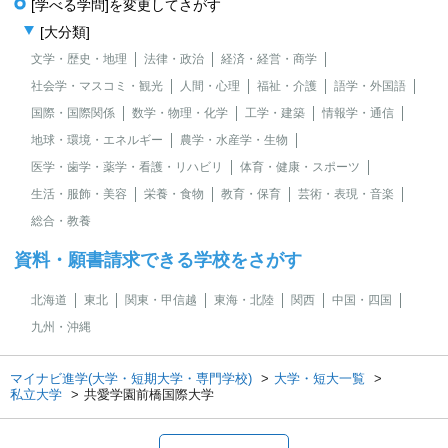
[学べる学問]を変更してさがす
[大分類]
文学・歴史・地理
法律・政治
経済・経営・商学
社会学・マスコミ・観光
人間・心理
福祉・介護
語学・外国語
国際・国際関係
数学・物理・化学
工学・建築
情報学・通信
地球・環境・エネルギー
農学・水産学・生物
医学・歯学・薬学・看護・リハビリ
体育・健康・スポーツ
生活・服飾・美容
栄養・食物
教育・保育
芸術・表現・音楽
総合・教養
資料・願書請求できる学校をさがす
北海道
東北
関東・甲信越
東海・北陸
関西
中国・四国
九州・沖縄
マイナビ進学(大学・短期大学・専門学校)
大学・短大一覧
私立大学
共愛学園前橋国際大学