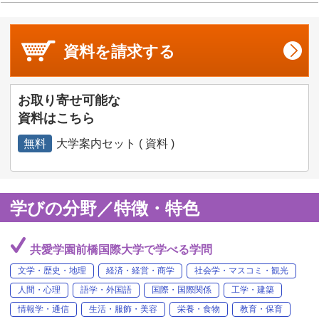
資料を
請求する
お取り寄せ可能な
資料はこちら
無料
大学案内セット ( 資料 )
学びの分野／特徴・特色
共愛学園前橋国際大学で学べる学問
文学・歴史・地理
経済・経営・商学
社会学・マスコミ・観光
人間・心理
語学・外国語
国際・国際関係
工学・建築
情報学・通信
生活・服飾・美容
栄養・食物
教育・保育