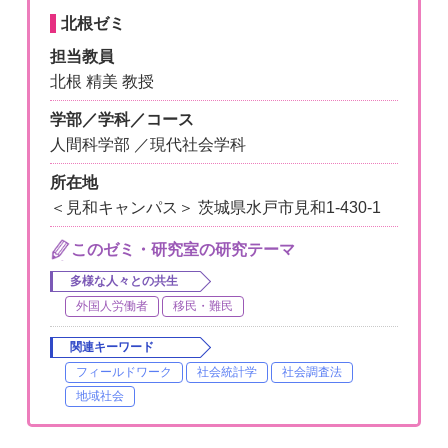
北根ゼミ
担当教員
北根 精美 教授
学部／学科／コース
人間科学部 ／現代社会学科
所在地
＜見和キャンパス＞ 茨城県水戸市見和1-430-1
このゼミ・研究室の研究テーマ
多様な人々との共生
外国人労働者
移民・難民
関連キーワード
フィールドワーク
社会統計学
社会調査法
地域社会