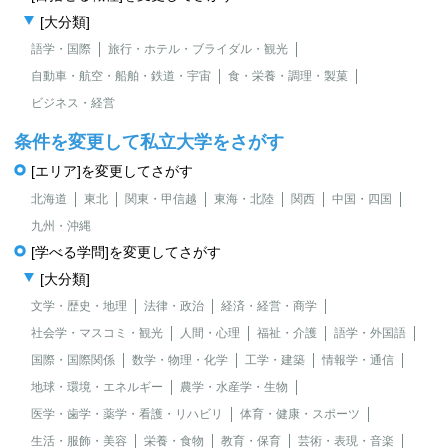
[大分類]
語学・国際
旅行・ホテル・ブライダル・観光
自動車・航空・船舶・鉄道・宇宙
食・栄養・調理・製菓
ビジネス・経営
条件を変更して私立大学をさがす
[エリア]を変更してさがす
北海道
東北
関東・甲信越
東海・北陸
関西
中国・四国
九州・沖縄
[学べる学問]を変更してさがす
[大分類]
文学・歴史・地理
法律・政治
経済・経営・商学
社会学・マスコミ・観光
人間・心理
福祉・介護
語学・外国語
国際・国際関係
数学・物理・化学
工学・建築
情報学・通信
地球・環境・エネルギー
農学・水産学・生物
医学・歯学・薬学・看護・リハビリ
体育・健康・スポーツ
生活・服飾・美容
栄養・食物
教育・保育
芸術・表現・音楽