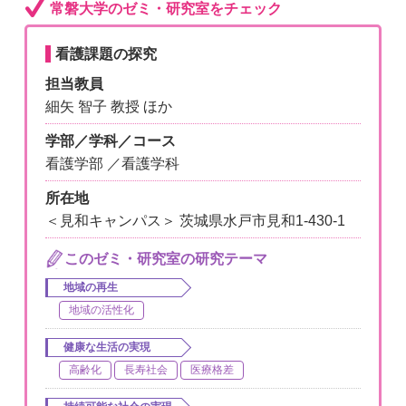
常磐大学のゼミ・研究室をチェック
看護課題の探究
担当教員
細矢 智子 教授 ほか
学部／学科／コース
看護学部 ／看護学科
所在地
＜見和キャンパス＞ 茨城県水戸市見和1-430-1
このゼミ・研究室の研究テーマ
地域の再生
地域の活性化
健康な生活の実現
高齢化
長寿社会
医療格差