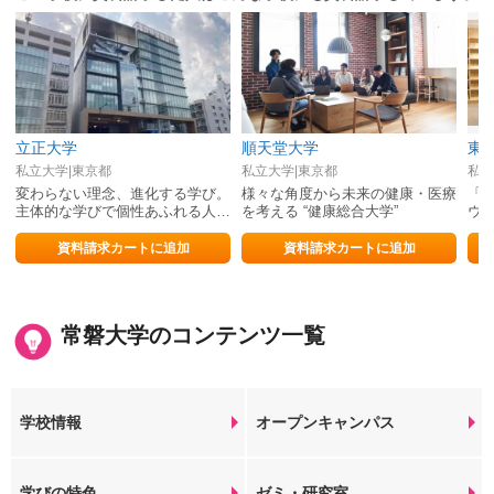
立正大学
順天堂大学
東
私立大学|東京都
私立大学|東京都
私立
変わらない理念、進化する学び。
様々な角度から未来の健康・医療
「
主体的な学びで個性あふれる人間
を考える “健康総合大学”
ウ
力を育む。
資料請求カートに追加
資料請求カートに追加
常磐大学のコンテンツ一覧
学校情報
オープンキャンパス
学びの特色
ゼミ・研究室