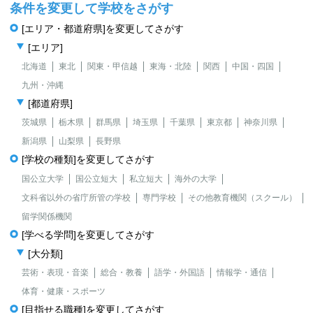
条件を変更して学校をさがす
[エリア・都道府県]を変更してさがす
[エリア]
北海道
東北
関東・甲信越
東海・北陸
関西
中国・四国
九州・沖縄
[都道府県]
茨城県
栃木県
群馬県
埼玉県
千葉県
東京都
神奈川県
新潟県
山梨県
長野県
[学校の種類]を変更してさがす
国公立大学
国公立短大
私立短大
海外の大学
文科省以外の省庁所管の学校
専門学校
その他教育機関（スクール）
留学関係機関
[学べる学問]を変更してさがす
[大分類]
芸術・表現・音楽
総合・教養
語学・外国語
情報学・通信
体育・健康・スポーツ
[目指せる職種]を変更してさがす