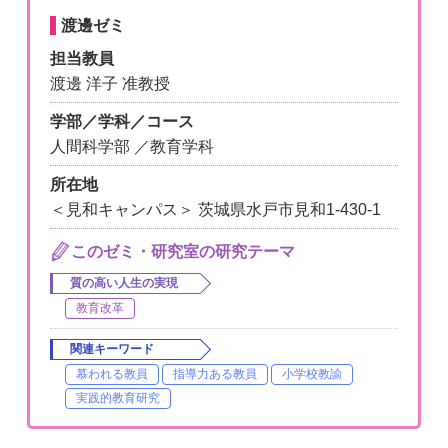
渡邊ゼミ
担当教員
渡邊 洋子 准教授
学部／学科／コース
人間科学部 ／教育学科
所在地
＜見和キャンパス＞ 茨城県水戸市見和1-430-1
このゼミ・研究室の研究テーマ
質の高い人生の実現
教育改革
関連キーワード
慕われる教員
指導力ある教員
小学校教諭
実践的教育研究