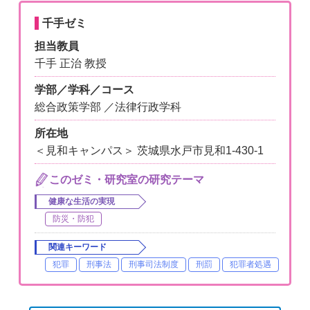
千手ゼミ
担当教員
千手 正治 教授
学部／学科／コース
総合政策学部 ／法律行政学科
所在地
＜見和キャンパス＞ 茨城県水戸市見和1-430-1
このゼミ・研究室の研究テーマ
健康な生活の実現
防災・防犯
関連キーワード
犯罪
刑事法
刑事司法制度
刑罰
犯罪者処遇