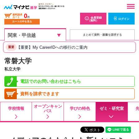
0
資料請求
カート
件
会員登録
ログイン
（無料）
カートの中を見る
まとめて資料・願書を請求する
【重要】My CareerIDへの移行のご案内
重要
常磐大学
私立大学
電話でのお問い合わせはこちら
資料を請求できます
オープンキャン
学校情報
学びの特色
ゼミ・研究室
パス